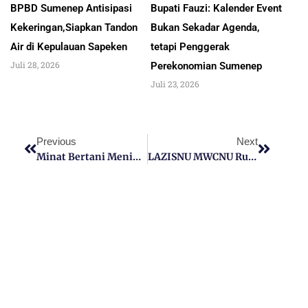
BPBD Sumenep Antisipasi
Bupati Fauzi: Kalender Event
Kekeringan,Siapkan Tandon
Bukan Sekadar Agenda,
Air di Kepulauan Sapeken
tetapi Penggerak
Juli 28, 2026
Perekonomian Sumenep
Juli 23, 2026
Previous
Next
Minat Bertani Meningkat, DKPP Sumenep Optimis Lahan Tembakau Meluas
LAZISNU MWCNU Rubaru, Salurkan Buket Santunan Anak Yatim Di Acara BM PCNU Sumenep