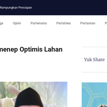
p Rampungkan Persiapan
ga
Opini
Pariwisata
Peristiwa
Pertanian
P
menep Optimis Lahan
Yuk Share