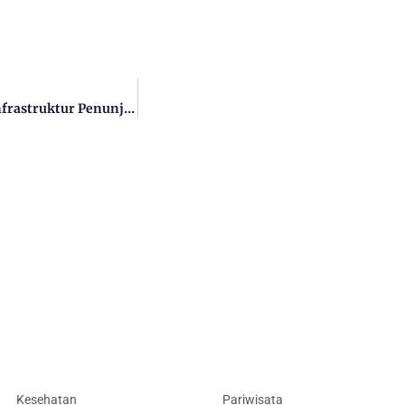
DPRD Sumenep: Anggaran 2026 Harus Dipusatkan Untuk Infrastruktur Penunjang Ekonomi
Kesehatan
Pariwisata