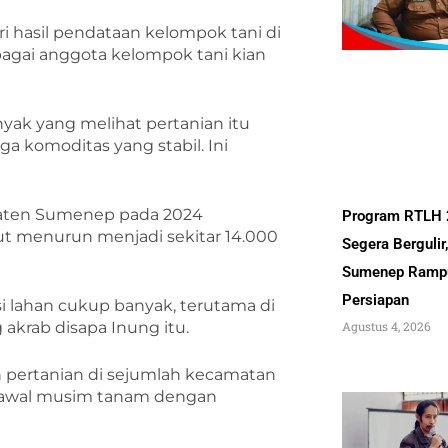
 hasil pendataan kelompok tani di
agai anggota kelompok tani kian
yak yang melihat pertanian itu
a komoditas yang stabil. Ini
paten Sumenep pada 2024
Program RTLH
ut menurun menjadi sekitar 14.000
Segera Bergulir
Sumenep Ramp
Persiapan
i lahan cukup banyak, terutama di
akrab disapa Inung itu.
Agustus 4, 2026
h pertanian di sejumlah kecamatan
 awal musim tanam dengan