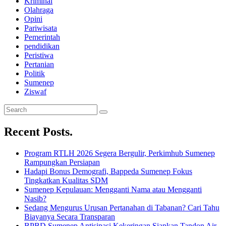
Kriminal
Olahraga
Opini
Pariwisata
Pemerintah
pendidikan
Peristiwa
Pertanian
Politik
Sumenep
Ziswaf
Recent Posts
.
Program RTLH 2026 Segera Bergulir, Perkimhub Sumenep
Rampungkan Persiapan
Hadapi Bonus Demografi, Bappeda Sumenep Fokus
Tingkatkan Kualitas SDM
Sumenep Kepulauan: Mengganti Nama atau Mengganti
Nasib?
Sedang Mengurus Urusan Pertanahan di Tabanan? Cari Tahu
Biayanya Secara Transparan
BPBD Sumenep Antisipasi Kekeringan,Siapkan Tandon Air