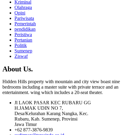
Kriminal
Olahraga
Opini
Pariwisata
Pemerintah
pendidikan
Peristiwa
Pertanian
Politik
Sumenep
Ziswaf
About Us
.
Hidden Hills property with mountain and city view boast nine
bedrooms including a master suite with private terrace and an
entertainment. wing which includes a 20-seat theater.
Jl LAOK PASAR KEC RUBARU GG
H.JAMAK UDIN NO 7,
Desa/Kelurahan Karang Nangka, Kec.
Rubaru, Kab. Sumenep, Provinsi
Jawa Timur
+62 877-3876-9839