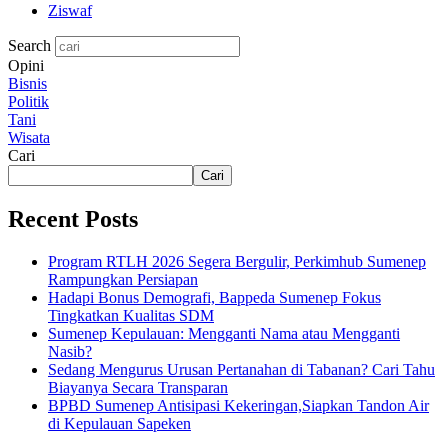
Ziswaf
Search
Opini
Bisnis
Politik
Tani
Wisata
Cari
Cari
Recent Posts
Program RTLH 2026 Segera Bergulir, Perkimhub Sumenep
Rampungkan Persiapan
Hadapi Bonus Demografi, Bappeda Sumenep Fokus
Tingkatkan Kualitas SDM
Sumenep Kepulauan: Mengganti Nama atau Mengganti
Nasib?
Sedang Mengurus Urusan Pertanahan di Tabanan? Cari Tahu
Biayanya Secara Transparan
BPBD Sumenep Antisipasi Kekeringan,Siapkan Tandon Air
di Kepulauan Sapeken