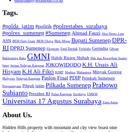
sudirman@terasindo.co.id
Tags
.
#polda_jatim
#polrestabes_surabaya
#politik
#polres_sumenep
#Sumenep
Ahmad Fauzi
Aksi Demo Laut
DPR-
Bupati Sumenep
ASN
BEM Fisip Unair
BEM Ubaya
Blok Migas
RI
DPRD Sumenep
Gerindra
Ekonomi
Emil Dardak
Fufufafa
Gibran
GMNI
Habib Rizieq Shihab
Rakbuming Raka
Hak dan Kewajiban Suami
K.H. Unais Ali
JOKOWIDODO
Isteri
Jeritan Nelayan Kangean
Hisyam
K.H Ali Fikri
Minyak Goreng
KDRT
Madura
Mahasiswa
Paslon Final
PDIP
Pemkab Sumenep
Mulyono
Nelayan Kangean
Prabowo
Pilkada Sumenep
Pilgub jatim
Penganiayaan
Subianto
Presiden RI
Pulau Kangean
Surabaya
UMKM
Universitas 17 Agustus Surabaya
Zaini Amin
About Us
.
Hidden Hills property with mountain and city view boast nine