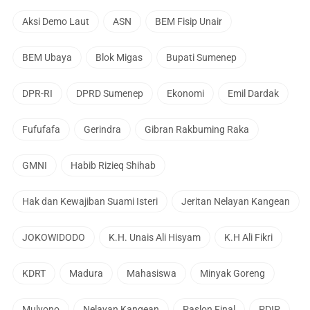
Aksi Demo Laut
ASN
BEM Fisip Unair
BEM Ubaya
Blok Migas
Bupati Sumenep
DPR-RI
DPRD Sumenep
Ekonomi
Emil Dardak
Fufufafa
Gerindra
Gibran Rakbuming Raka
GMNI
Habib Rizieq Shihab
Hak dan Kewajiban Suami Isteri
Jeritan Nelayan Kangean
JOKOWIDODO
K.H. Unais Ali Hisyam
K.H Ali Fikri
KDRT
Madura
Mahasiswa
Minyak Goreng
Mulyono
Nelayan Kangean
Paslon Final
PDIP