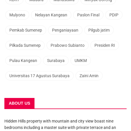
Mulyono
Nelayan Kangean
Paslon Final
PDIP
Pemkab Sumenep
Penganiayaan
Pilgub jatim
Pilkada Sumenep
Prabowo Subianto
Presiden RI
Pulau Kangean
Surabaya
UMKM
Universitas 17 Agustus Surabaya
Zaini Amin
ABOUT US
Hidden Hills property with mountain and city view boast nine
bedrooms including a master suite with private terrace and an