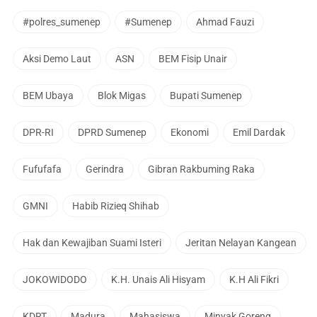
#polres_sumenep
#Sumenep
Ahmad Fauzi
Aksi Demo Laut
ASN
BEM Fisip Unair
BEM Ubaya
Blok Migas
Bupati Sumenep
DPR-RI
DPRD Sumenep
Ekonomi
Emil Dardak
Fufufafa
Gerindra
Gibran Rakbuming Raka
GMNI
Habib Rizieq Shihab
Hak dan Kewajiban Suami Isteri
Jeritan Nelayan Kangean
JOKOWIDODO
K.H. Unais Ali Hisyam
K.H Ali Fikri
KDRT
Madura
Mahasiswa
Minyak Goreng