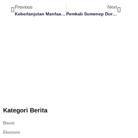
Previous
Next
Keberlanjutan Manfaat UPLAND Projek DKPP Sumenep Untuk Kemakmuran Petani Bawang Merah
Pemkab Sumenep Dorong Pendapatan Wisata Dengan Kenaikan Harga Tiket Masuk Di 3 Objek Wisata
Kategori Berita
Bisnis
Ekonomi