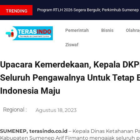
Program RTLH 2026 Segera Bergulir, Perkimhub Sumene
TRENDING
Pemerintah
Bisnis
Olahra
Ziswaf
Upacara Kemerdekaan, Kepala DK
Seluruh Pengawalnya Untuk Tetap 
Indonesia Maju
Regional :
Agustus 18, 2023
SUMENEP, terasindo.co.id
– Kepala Dinas Ketahanan P
Kabupaten Sumenep Arif Firmanto mengajak seluruh p