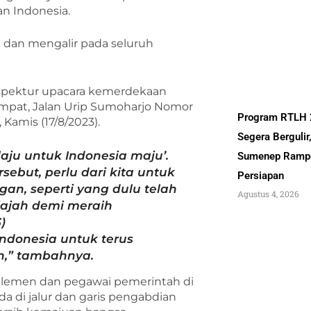
n Indonesia.
a dan mengalir pada seluruh
inspektur upacara kemerdekaan
tempat, Jalan Urip Sumoharjo Nomor
Program RTLH
Kamis (17/8/2023).
Segera Bergulir
laju untuk Indonesia maju’.
Sumenep Ramp
ebut, perlu dari kita untuk
Persiapan
gan, seperti yang dulu telah
Agustus 4, 2026
jajah demi meraih
)
ndonesia untuk terus
,” tambahnya.
elemen dan pegawai pemerintah di
di jalur dan garis pengabdian