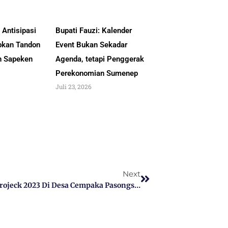
Antisipasi
Bupati Fauzi: Kalender
pkan Tandon
Event Bukan Sekadar
an Sapeken
Agenda, tetapi Penggerak
Perekonomian Sumenep
Juli 23, 2026
Next
Panen Bawang Merah Program UPLAND Projeck 2023 Di Desa Cempaka Pasongsongan