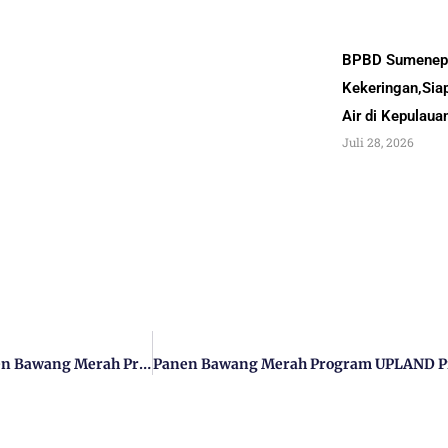
BPBD Sumenep 
Kekeringan,Sia
Air di Kepulau
Juli 28, 2026
Gapoktancam Bindara Saod Pasongsongan Siap Sukses Panen Bawang Merah Proyek Upland 2023