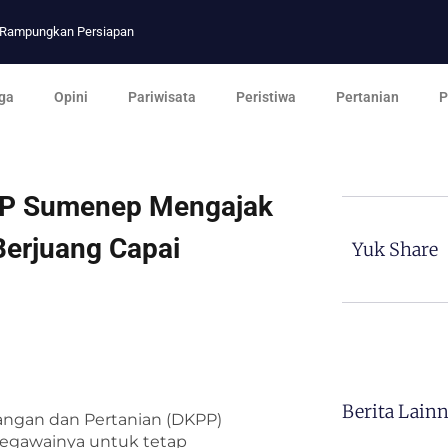
p Rampungkan Persiapan
ga
Opini
Pariwisata
Peristiwa
Pertanian
P
PP Sumenep Mengajak
Berjuang Capai
Yuk Share
Berita Lain
angan dan Pertanian (DKPP)
egawainya untuk tetap