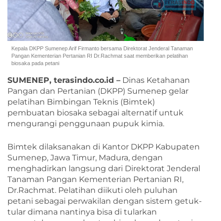
Kepala DKPP Sumenep Arif Firmanto bersama Direktorat Jenderal Tanaman
Pangan Kementerian Pertanian RI Dr.Rachmat saat memberikan pelatihan
biosaka pada petani
SUMENEP, terasindo.co.id –
Dinas Ketahanan
Pangan dan Pertanian (DKPP) Sumenep gelar
pelatihan Bimbingan Teknis (Bimtek)
pembuatan biosaka sebagai alternatif untuk
mengurangi penggunaan pupuk kimia.
Bimtek dilaksanakan di Kantor DKPP Kabupaten
Sumenep, Jawa Timur, Madura, dengan
menghadirkan langsung dari Direktorat Jenderal
Tanaman Pangan Kementerian Pertanian RI,
Dr.Rachmat. Pelatihan diikuti oleh puluhan
petani sebagai perwakilan dengan sistem getuk-
tular dimana nantinya bisa di tularkan