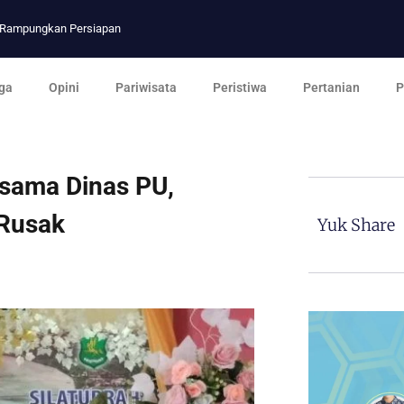
p Rampungkan Persiapan
ga
Opini
Pariwisata
Peristiwa
Pertanian
P
ersama Dinas PU,
 Rusak
Yuk Share