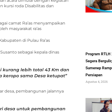
an acara dimulai dengan kegiatan
 kursi roda Disabilitas dan
ebagai camat Ra’as menyampaikan
leh masyarakat ra’as
 Kabupaten di Pulau Ra’as
i Susanto sebagai kepala dinas
Program RTLH
Segera Bergulir
Sumenep Ramp
i kurang lebih total 43 Km dan
Persiapan
sa keropo sama Desa ketupat”
Agustus 4, 2026
ntar desa, pembangunan jalannya
dari desa untuk pembangunan