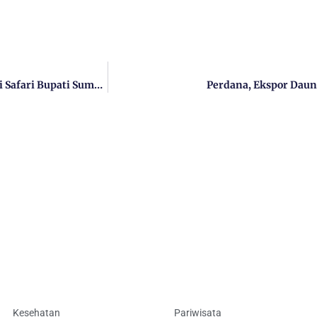
Serap Aspirasi Masyarakat Pulau, Ketua Komisi III, Apresiasi Safari Bupati Sumenep
Perdana, Ekspor Daun
Kesehatan
Pariwisata