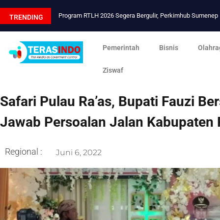
Program RTLH 2026 Segera Bergulir, Perkimhub Sumene
TRENDING
Pemerintah
Bisnis
Olahra
Ziswaf
Safari Pulau Ra’as, Bupati Fauzi B
Jawab Persoalan Jalan Kabupaten
Regional :
Juni 6, 2022