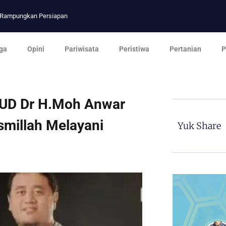
p Rampungkan Persiapan
ga
Opini
Pariwisata
Peristiwa
Pertanian
P
SUD Dr H.Moh Anwar
smillah Melayani
Yuk Share