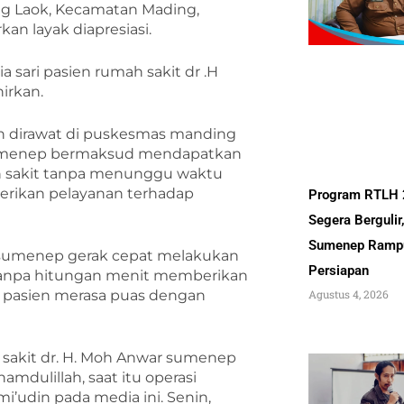
ng Laok, Kecamatan Mading,
n layak diapresiasi.
a sari pasien rumah sakit dr .H
irkan.
an dirawat di puskesmas manding
r sumenep bermaksud mendapatkan
ah sakit tanpa menunggu waktu
erikan pelayanan terhadap
Program RTLH
Segera Bergulir
Sumenep Ramp
r sumenep gerak cepat melakukan
Persiapan
 tanpa hitungan menit memberikan
a pasien merasa puas dengan
Agustus 4, 2026
 sakit dr. H. Moh Anwar sumenep
amdulillah, saat itu operasi
mi’udin pada media ini. Senin,