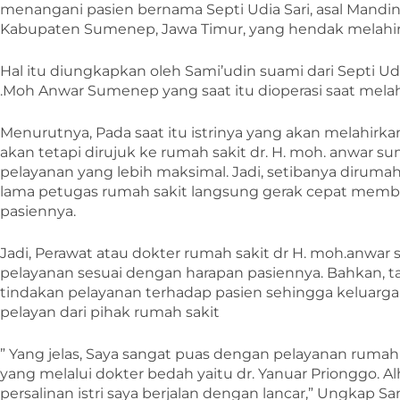
menangani pasien bernama Septi Udia Sari, asal Mandi
Kabupaten Sumenep, Jawa Timur, yang hendak melahirka
Hal itu diungkapkan oleh Sami’udin suami dari Septi Udi
.Moh Anwar Sumenep yang saat itu dioperasi saat melah
Menurutnya, Pada saat itu istrinya yang akan melahirk
akan tetapi dirujuk ke rumah sakit dr. H. moh. anwa
pelayanan yang lebih maksimal. Jadi, setibanya dirum
lama petugas rumah sakit langsung gerak cepat memb
pasiennya.
Jadi, Perawat atau dokter rumah sakit dr H. moh.anwa
pelayanan sesuai dengan harapan pasiennya. Bahkan,
tindakan pelayanan terhadap pasien sehingga keluarg
pelayan dari pihak rumah sakit
” Yang jelas, Saya sangat puas dengan pelayanan rumah
yang melalui dokter bedah yaitu dr. Yanuar Prionggo. Alh
persalinan istri saya berjalan dengan lancar,” Ungkap Sa