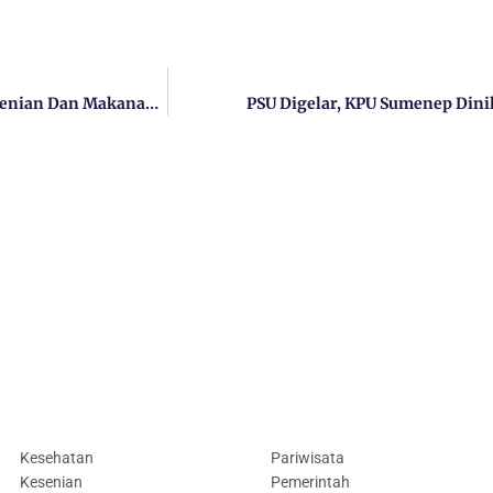
Festival Tongtong Madura 2024 Hadir Lagi, Ada Banyak Kesenian Dan Makanan Khas Madura
PSU Digelar, KPU Sumenep Dinil
Kesehatan
Pariwisata
Kesenian
Pemerintah