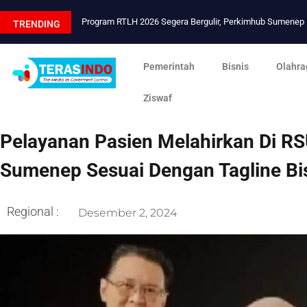
Program RTLH 2026 Segera Bergulir, Perkimhub Sumene
TRENDING
Pemerintah
Bisnis
Olahra
Ziswaf
Pelayanan Pasien Melahirkan Di R
Sumenep Sesuai Dengan Tagline Bi
Regional :
Desember 2, 2024