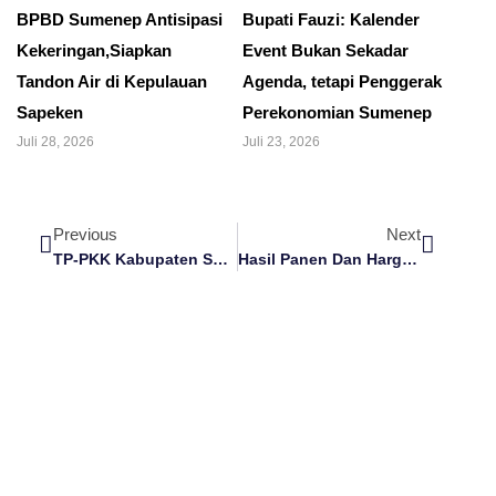
BPBD Sumenep Antisipasi
Bupati Fauzi: Kalender
Kekeringan,Siapkan
Event Bukan Sekadar
Tandon Air di Kepulauan
Agenda, tetapi Penggerak
Sapeken
Perekonomian Sumenep
Juli 28, 2026
Juli 23, 2026
Previous
Next
TP-PKK Kabupaten Sumenep Gelar Sosialisasi Dan Edukasi Pencegahan Perkawinan Anak (CEPAK)
Hasil Panen Dan Harga Tembakau Baik, Bupati Sumenep Tegaskan Tak Ada Lagi Permainan Harga Dan Pengambilan Sampel Tembakau Terlalu Banyak