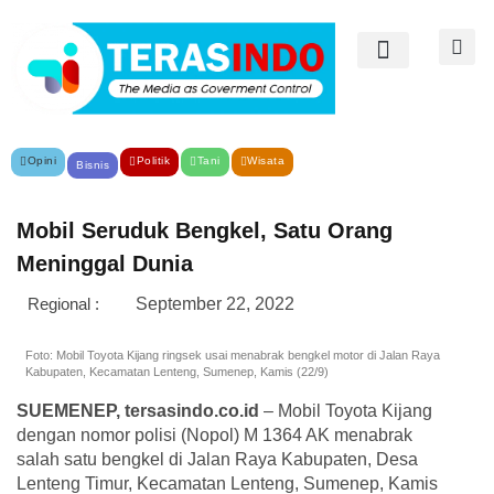
Opini
Politik
Tani
Wisata
Bisnis
Mobil Seruduk Bengkel, Satu Orang
Meninggal Dunia
Regional :
September 22, 2022
Foto: Mobil Toyota Kijang ringsek usai menabrak bengkel motor di Jalan Raya
Kabupaten, Kecamatan Lenteng, Sumenep, Kamis (22/9)
SUEMENEP, tersasindo.co.id
– Mobil Toyota Kijang
dengan nomor polisi (Nopol) M 1364 AK menabrak
salah satu bengkel di Jalan Raya Kabupaten, Desa
Lenteng Timur, Kecamatan Lenteng, Sumenep, Kamis