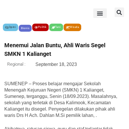
Opini
Politik
Tani
Wisata
Bisnis
Menemui Jalan Buntu, Ahli Waris Segel
SMKN 1 Kalianget
Regional :
September 18, 2023
SUMENEP – Proses belajar mengajar Sekolah
Menengah Kejuruan Negeri (SMKN) 1 Kalianget,
Sumenep, terganggu, Senin (18/09.2023). Masalahnya,
sekolah yang terletak di Desa Kalimook, Kecamatan
Kalianget itu disegel. Penyegelan dilakukan pihak ahli
waris Drs H Ach. Dahlan M.Si pemilik lahan, .
Akibatnya, ratusan siswa, guru dan staf terlantar tidak