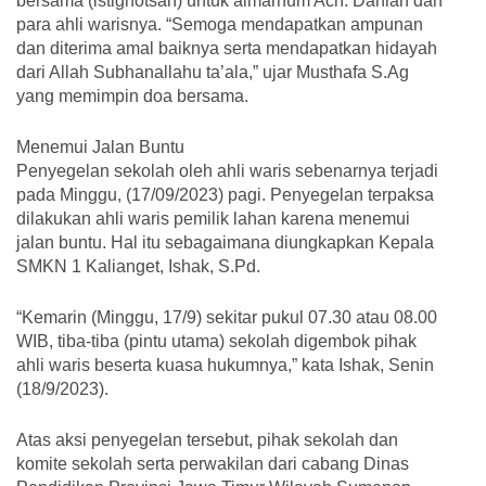
bersama (istighotsah) untuk almarhum Ach. Dahlan dan
para ahli warisnya. “Semoga mendapatkan ampunan
dan diterima amal baiknya serta mendapatkan hidayah
dari Allah Subhanallahu ta’ala,” ujar Musthafa S.Ag
yang memimpin doa bersama.
Menemui Jalan Buntu
Penyegelan sekolah oleh ahli waris sebenarnya terjadi
pada Minggu, (17/09/2023) pagi. Penyegelan terpaksa
dilakukan ahli waris pemilik lahan karena menemui
jalan buntu. Hal itu sebagaimana diungkapkan Kepala
SMKN 1 Kalianget, Ishak, S.Pd.
“Kemarin (Minggu, 17/9) sekitar pukul 07.30 atau 08.00
WIB, tiba-tiba (pintu utama) sekolah digembok pihak
ahli waris beserta kuasa hukumnya,” kata Ishak, Senin
(18/9/2023).
Atas aksi penyegelan tersebut, pihak sekolah dan
komite sekolah serta perwakilan dari cabang Dinas