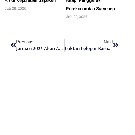
Air di Kepulauan Sapeken
tetapi Penggerak
Juli 28, 2026
Perekonomian Sumenep
Juli 23, 2026
Previous
Next
Januari 2024 Akan Ada Penambahan 3 OPD
Poktan Pelopor Basoka Sumenep,Berhasil Meningkatkan Produktivitas Bawang Merah Upland Projek 2023