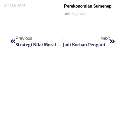
Juli 28, 2026
Perekonomian Sumenep
Juli 23, 2026
Previous
Next
Strategi Nilai Moral Santriwan-Santriwati Di Era Modern
Jadi Korban Penganiayaan, Warga Pulau Saebus Lapor Polsek Sapeken