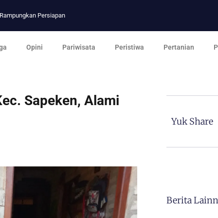
p Rampungkan Persiapan
ga
Opini
Pariwisata
Peristiwa
Pertanian
P
Kec. Sapeken, Alami
Yuk Share
Berita Lain