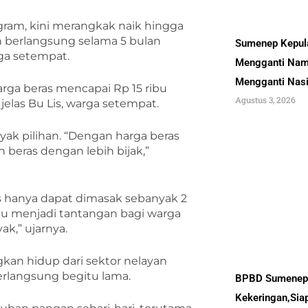
ogram, kini merangkak naik hingga
ah berlangsung selama 5 bulan
Sumenep Kepul
ga setempat.
Mengganti Nam
Mengganti Nas
harga beras mencapai Rp 15 ribu
Agustus 3, 2026
 jelas Bu Lis, warga setempat.
nyak pilihan. “Dengan harga beras
beras dengan lebih bijak,”
s hanya dapat dimasak sebanyak 2
tentu menjadi tantangan bagi warga
k,” ujarnya.
an hidup dari sektor nelayan
erlangsung begitu lama.
BPBD Sumenep 
Kekeringan,Sia