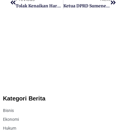
Tolak Kenaikan Harga BBM, Ratusan Mahasiswa Kepung Pemkab Sumenep
Ketua DPRD Sumenep Terima Tuntutan Mahasiswa Tentang Penolakan Kenaikan BBM Dan Siap Menyampaikan Ke DPR RI
Kategori Berita
Bisnis
Ekonomi
Hukum