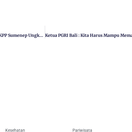
Sukseskan Gerakan Panen Padi Nusantara 1 Juta Hektare, DKPP Sumenep Ungkap Rasa Syukurnya
Kesehatan
Pariwisata