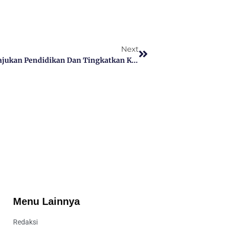
Next
Ketua PGRI Bali : Kita Harus Mampu Memajukan Pendidikan Dan Tingkatkan Karakter Terhadap Siswa
Menu Lainnya
Redaksi