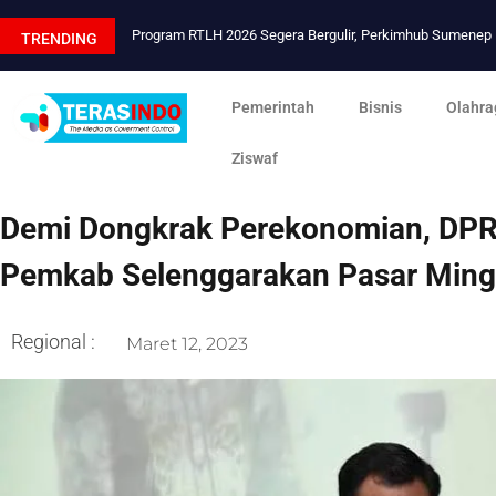
Program RTLH 2026 Segera Bergulir, Perkimhub Sumene
TRENDING
Pemerintah
Bisnis
Olahra
Ziswaf
Demi Dongkrak Perekonomian, DP
Pemkab Selenggarakan Pasar Ming
Regional :
Maret 12, 2023