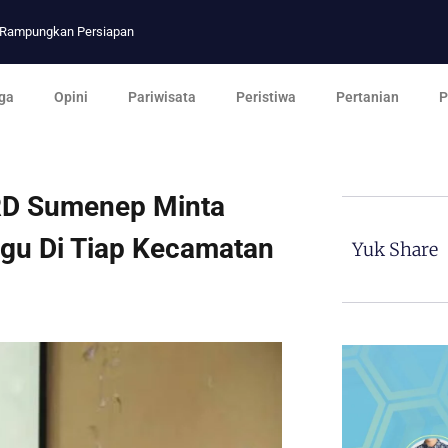
p Rampungkan Persiapan
ga
Opini
Pariwisata
Peristiwa
Pertanian
P
RD Sumenep Minta
gu Di Tiap Kecamatan
Yuk Share