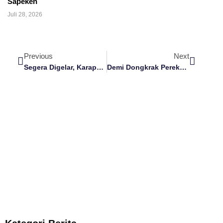
Sapeken
Juli 28, 2026
Previous
Next
Segera Digelar, Karapan Kambing Championsip Sumenep 2023
Demi Dongkrak Perekonomian, DPRD Sumenep Minta Pemkab Selenggarakan Pasar Minggu Di Tiap Kecamatan