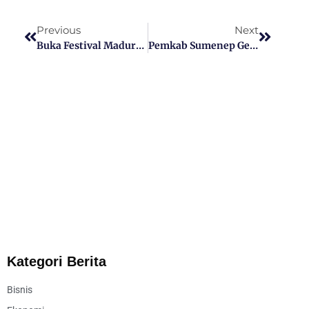
Previous
Next
Buka Festival Madura Culture 2023, Bupati Sumenep H. Achmad Fauzi Wongsojudo: Selain Melestarikan Budaya Juga Jadi Tempat Memperkenalkan Produk UMKM
Pemkab Sumenep Gelar Kirab Bendera Sepanjang 78 Meter
Kategori Berita
Bisnis