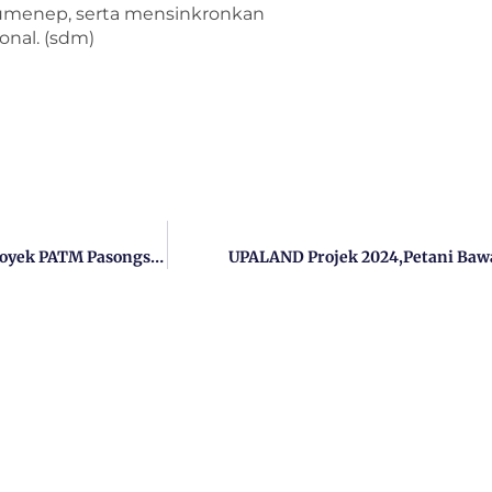
Sumenep, serta mensinkronkan
onal. (sdm)
Fauzi AS Bersama Aktivis Akan Gelar Doa Bersama Untuk Proyek PATM Pasongsongan Yang Bermasalah
UPALAND Projek 2024,Petani Ba