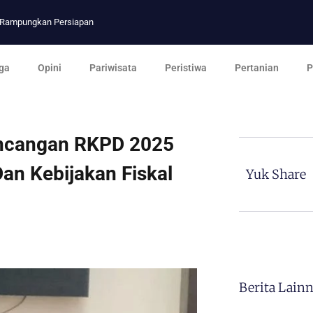
p Rampungkan Persiapan
ga
Opini
Pariwisata
Peristiwa
Pertanian
P
ncangan RKPD 2025
n Kebijakan Fiskal
Yuk Share
Berita Lain