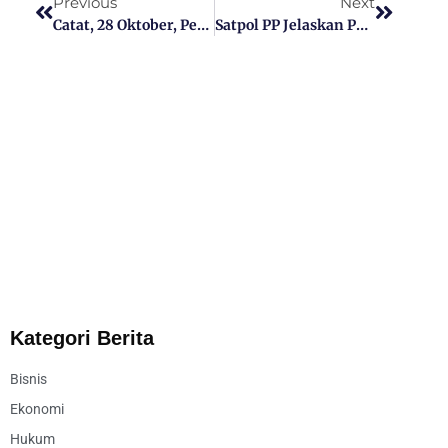
Previous
Next
Catat, 28 Oktober, Pemkab Sumenep Gelar Prosesi Penobatan Arya Wiraraja Di “Kota Tua” Kalianget
Satpol PP Jelaskan Peran Dan Proses Dalam Memberantas Rokok Ilegal
Kategori Berita
Bisnis
Ekonomi
Hukum