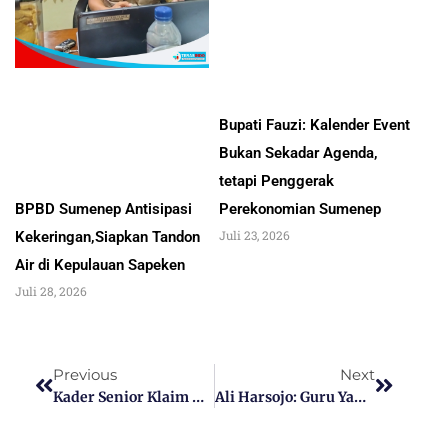
Bupati Fauzi: Kalender Event
Bukan Sekadar Agenda,
tetapi Penggerak
Perekonomian Sumenep
BPBD Sumenep Antisipasi
Juli 23, 2026
Kekeringan,Siapkan Tandon
Air di Kepulauan Sapeken
Juli 28, 2026
Previous
Next
Kader Senior Klaim Mayoritas Konstituen Dukung Anies, Kader Muda PAN: Jangan Berasumsi
Ali Harsojo: Guru Yang Meninggalkan Jejak Lewat Tulisan Dan Dedikasi Literasi