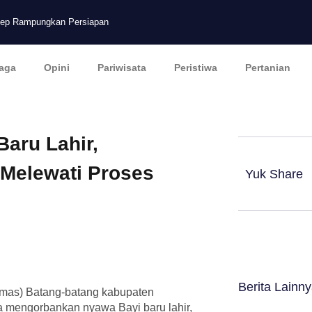
nep Rampungkan Persiapan
aga
Opini
Pariwisata
Peristiwa
Pertanian
aru Lahir,
Melewati Proses
Yuk Share
Berita Lainn
mas) Batang-batang kabupaten
 mengorbankan nyawa Bayi baru lahir,