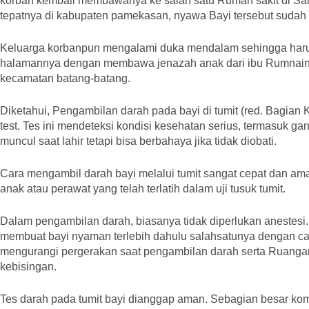
korban kembali membawanya ke salah satu Rumah sakit di Sa
tepatnya di kabupaten pamekasan, nyawa Bayi tersebut sudah t
Keluarga korbanpun mengalami duka mendalam sehingga haru
halamannya dengan membawa jenazah anak dari ibu Rumnain
kecamatan batang-batang.
Diketahui, Pengambilan darah pada bayi di tumit (red. Bagian Ka
test. Tes ini mendeteksi kondisi kesehatan serius, termasuk
muncul saat lahir tetapi bisa berbahaya jika tidak diobati.
Cara mengambil darah bayi melalui tumit sangat cepat dan aman
anak atau perawat yang telah terlatih dalam uji tusuk tumit.
Dalam pengambilan darah, biasanya tidak diperlukan anestesi
membuat bayi nyaman terlebih dahulu salahsatunya dengan car
mengurangi pergerakan saat pengambilan darah serta Ruanga
kebisingan.
Tes darah pada tumit bayi dianggap aman. Sebagian besar kom