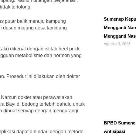
mpang. Namun ditengah perjalanan,
idak tertolong.
Sumenep Kepu
s putar balik menuju kampung
Mengganti Nam
i dusun mojung desa tamidung
Mengganti Nas
Agustus 3, 2026
ki) dikenal dengan istilah heel prick
 gangguan metabolisme dan hormon yang
. Prosedur ini dilakukan oleh dokter
. Namun dokter atau perawat akan
a Bayi di bedong terlebih dahulu untuk
n dibuat senyap dengan mengurangi
BPBD Sumene
Antisipasi
plikasi dapat dihindari dengan metode