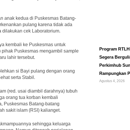
an anak kedua di Puskesmas Batang-
perkenankan pulang karena tidak ada
a dilakukan cek Laboratorium.
inya kembali ke Puskesmas untuk
Program RTLH
as) pihak Puskesmas mengambil sample
Segera Bergulir
ru lahir tersebut.
Perkimhub Su
lehkan si Bayi pulang dengan orang
Rampungkan P
hat serta Stabil.
Agustus 4, 2026
m (red. usai diambil darahnya) tubuh
ga orang tua korban kembali
a, Puskesmas Batang-batang
sakit islam (RSI) kalianget.
dakmampuannya sehingga keluarga