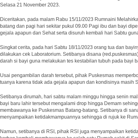
Selasa 21 November 2023.
Diceritakan, pada malam Rabu 15/11/2023 Rumnaini Melahirk
batang dan pagi hari sekitar pukul 09.00 Pagi ibu dan bayi di
gejala apapun dan Sehat serta disuruh kembali hari Sabtu gun
Singkat cerita, pada hari Sabtu 18/11/2023 orang tua dan bay
dilakukan cek Laboratorium. Setibanya disana (red.puskesm
darah si bayi guna melakukan tes kestabilan tubuh pada bayi ba
Usai pengambilan darah tersebut, pihak Puskesmas memperbo
tuanya karena tidak ada gejala apapun dan kondisinya masih Se
Setibanya dirumah, hari sabtu malam minggu hingga senin mala
bayi baru lahir tersebut mengalami drop hingga Demam sehing
membawanya ke Puskesmas Batang-batang. Setibanya di san
menyampaikan ketidakmampuannya sehingga di rujuk ke Rumah 
Namun, setibanya di RSI, pihak RSI juga menyampaikan keti