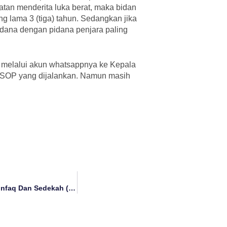
tan menderita luka berat, maka bidan
g lama 3 (tiga) tahun. Sedangkan jika
pidana dengan pidana penjara paling
si melalui akun whatsappnya ke Kepala
 SOP yang dijalankan. Namun masih
LAZISNU MWCNU Rubaru Resmikan Unit Pengumpulan Zakat Infaq Dan Sedekah (UPZIS) Di Ranting NU Tambak Sari