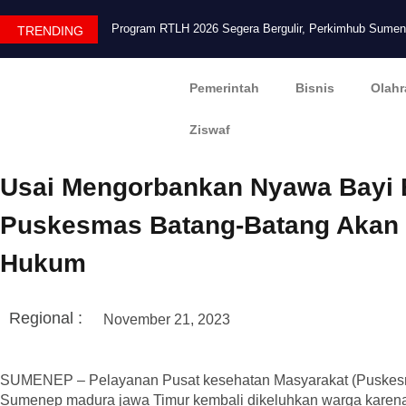
Program RTLH 2026 Segera Bergulir, Perkimhub Sume
TRENDING
Pemerintah
Bisnis
Olahr
Ziswaf
Usai Mengorbankan Nyawa Bayi B
Puskesmas Batang-Batang Akan 
Hukum
Regional :
November 21, 2023
SUMENEP – Pelayanan Pusat kesehatan Masyarakat (Puskes
Sumenep madura jawa Timur kembali dikeluhkan warga karena