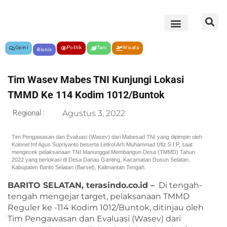
Opini
Politik
Tani
Wisata
Bisnis
Tim Wasev Mabes TNI Kunjungi Lokasi
TMMD Ke 114 Kodim 1012/Buntok
Regional :
Agustus 3, 2022
Tim Pengawasan dan Evaluasi (Wasev) dari Mabesad TNI yang dipimpin oleh
Kolonel Inf Agus Supriyanto beserta Letkol Arh Muhammad Ufiz S.I.P, saat
mengecek pelaksanaan TNI Manunggal Membangun Desa (TMMD) Tahun
2022 yang berlokasi di Desa Danau Ganting, Kacamatan Dusun Selatan,
Kabupaten Barito Selatan (Barsel), Kalimantan Tengah.
BARITO SELATAN, terasindo.co.id –
Di tengah-
tengah mengejar target, pelaksanaan TMMD
Reguler ke -114 Kodim 1012/Buntok, ditinjau oleh
Tim Pengawasan dan Evaluasi (Wasev) dari