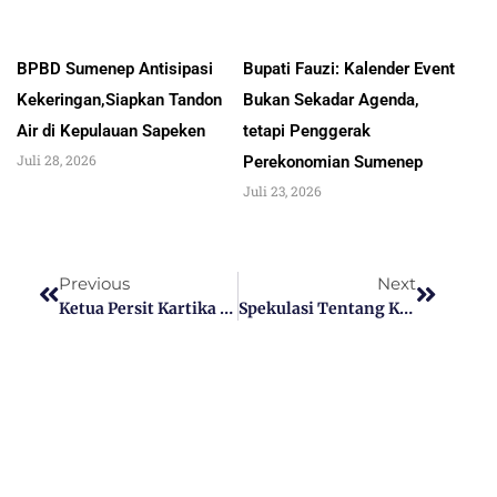
BPBD Sumenep Antisipasi
Bupati Fauzi: Kalender Event
Kekeringan,Siapkan Tandon
Bukan Sekadar Agenda,
Air di Kepulauan Sapeken
tetapi Penggerak
Juli 28, 2026
Perekonomian Sumenep
Juli 23, 2026
Previous
Next
Ketua Persit Kartika Candra Kirana Cabang XLV Sambangi Keluarga Prajurit Yang Sakit, Sebagai Wujud Kepedulian Dan Perhatian Kepada Keluarga Anggota Kodim 0826
Spekulasi Tentang Konvoi