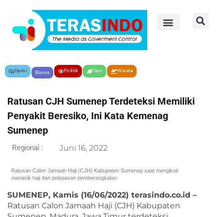
Opini
Politik
Tani
Wisata
Bisnis
Ratusan CJH Sumenep Terdeteksi Memiliki
Penyakit Beresiko, Ini Kata Kemenag
Sumenep
Regional :
Juni 16, 2022
Ratusan Calon Jamaah Haji (CJH) Kabupaten Sumenep saat mengikuti
manasik haji dan pelepasan pemberangkatan
SUMENEP, Kamis (16/06/2022) terasindo.co.id –
Ratusan Calon Jamaah Haji (CJH) Kabupaten
Sumenep, Madura, Jawa Timur terdeteksi