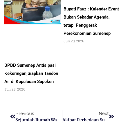
Bupati Fauzi: Kalender Event
Bukan Sekadar Agenda,
tetapi Penggerak
Perekonomian Sumenep
Juli 23, 2026
BPBD Sumenep Antisipasi
Kekeringan,Siapkan Tandon
Air di Kepulauan Sapeken
Juli 28, 2026
Previous
Next
Sejumlah Rumah Warga Gersik Putih Sumenep Terendam Air, Gara-Gara Tanggul Jebol
Akibat Perbedaan Suhu, Bupati Sumenep Ingatkan Calon Jamaah Haji Jaga Kesehatan