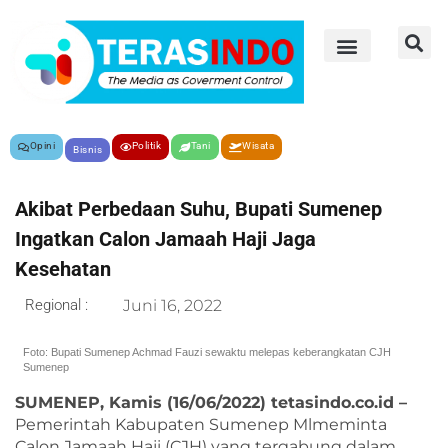
Opini
Politik
Tani
Wisata
Bisnis
Akibat Perbedaan Suhu, Bupati Sumenep
Ingatkan Calon Jamaah Haji Jaga
Kesehatan
Regional :
Juni 16, 2022
Foto: Bupati Sumenep Achmad Fauzi sewaktu melepas keberangkatan CJH
Sumenep
SUMENEP, Kamis (16/06/2022) tetasindo.co.id –
Pemerintah Kabupaten Sumenep Mlmeminta
Calon Jamaah Haji (CJH) yang tergabung dalam