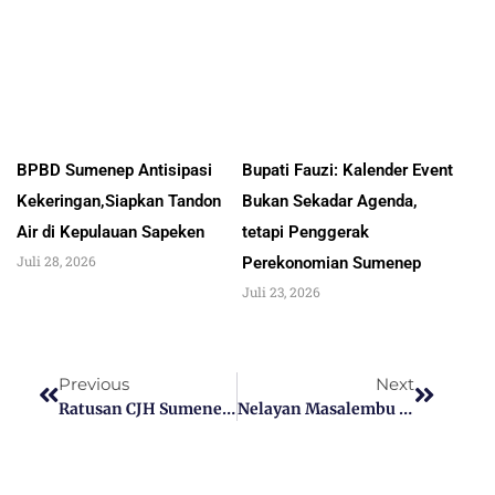
BPBD Sumenep Antisipasi
Bupati Fauzi: Kalender Event
Kekeringan,Siapkan Tandon
Bukan Sekadar Agenda,
Air di Kepulauan Sapeken
tetapi Penggerak
Juli 28, 2026
Perekonomian Sumenep
Juli 23, 2026
Previous
Next
Ratusan CJH Sumenep Terdeteksi Memiliki Penyakit Beresiko, Ini Kata Kemenag Sumenep
Nelayan Masalembu Meminta Serius Pemerintah Menolak Kapal Cantrang