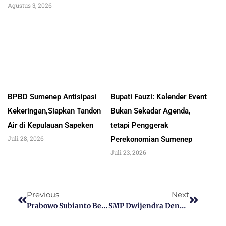
Agustus 3, 2026
BPBD Sumenep Antisipasi
Bupati Fauzi: Kalender Event
Kekeringan,Siapkan Tandon
Bukan Sekadar Agenda,
Air di Kepulauan Sapeken
tetapi Penggerak
Juli 28, 2026
Perekonomian Sumenep
Juli 23, 2026
Previous
Next
Prabowo Subianto Berpacu Dengan Waktu Dalam Menentukan Cawapresnya
SMP Dwijendra Denpasar Gelar Aksi Dan Resmikan Komunitas Seni Lingga Budaya Dwijasrama SMP Dwijendra Denpasar