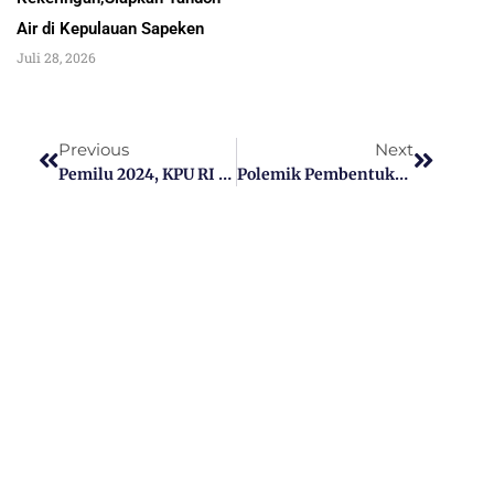
Air di Kepulauan Sapeken
Juli 28, 2026
Previous
Next
Pemilu 2024, KPU RI Resmi Ubah Dapil Sumenep, Berikut Rinciannya
Polemik Pembentukan Sekretariat PPS Desa Sukajeruk