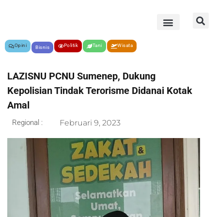
Opini
Politik
Tani
Wisata
Bisnis
LAZISNU PCNU Sumenep, Dukung
Kepolisian Tindak Terorisme Didanai Kotak
Amal
Regional :
Februari 9, 2023