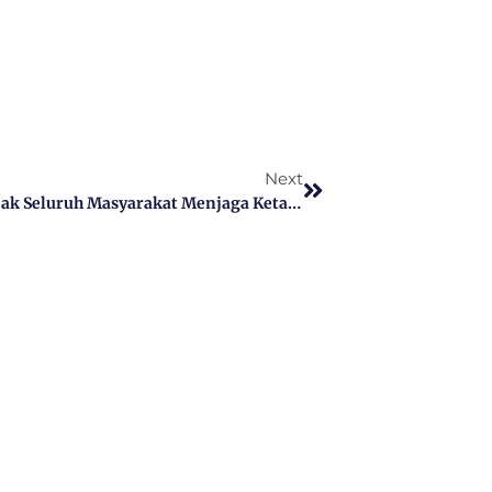
Next
Memiliki Potensi Besar, DKPP Sumenep Ajak Seluruh Masyarakat Menjaga Ketahanan Pangan