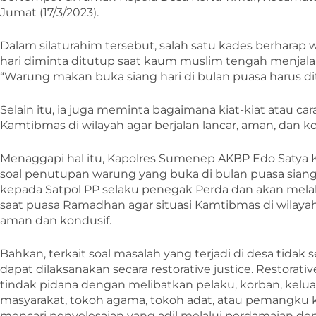
Jumat (17/3/2023).
Dalam silaturahim tersebut, salah satu kades berhara
hari diminta ditutup saat kaum muslim tengah menjal
“Warung makan buka siang hari di bulan puasa harus di
Selain itu, ia juga meminta bagaimana kiat-kiat atau c
Kamtibmas di wilayah agar berjalan lancar, aman, dan ko
Menaggapi hal itu, Kapolres Sumenep AKBP Edo Saty
soal penutupan warung yang buka di bulan puasa siang
kepada Satpol PP selaku penegak Perda dan akan mela
saat puasa Ramadhan agar situasi Kamtibmas di wila
aman dan kondusif.
Bahkan, terkait soal masalah yang terjadi di desa tidak 
dapat dilaksanakan secara restorative justice. Restorat
tindak pidana dengan melibatkan pelaku, korban, kelua
masyarakat, tokoh agama, tokoh adat, atau pemangku
mencari penyelesaian yang adil melalui perdamaian 