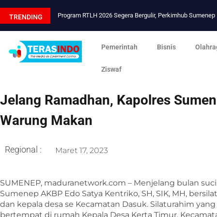
Program RTLH 2026 Segera Bergulir, Perkimhub Sumene
TRENDING
Pemerintah
Bisnis
Olahra
Ziswaf
Jelang Ramadhan, Kapolres Sumene
Warung Makan
Regional :
Maret 17, 2023
SUMENEP, maduranetwork.com – Menjelang bulan suci
Sumenep AKBP Edo Satya Kentriko, SH, SIK, MH, bersi
dan kepala desa se Kecamatan Dasuk. Silaturahim yang
bertempat di rumah Kepala Desa Kerta Timur, Kecama