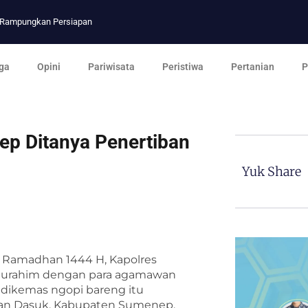
p Rampungkan Persiapan
ga
Opini
Pariwisata
Peristiwa
Pertanian
P
p Ditanya Penertiban
Yuk Share
 Ramadhan 1444 H, Kapolres
laturahim dengan para agamawan
 dikemas ngopi bareng itu
tan Dasuk, Kabupaten Sumenep,