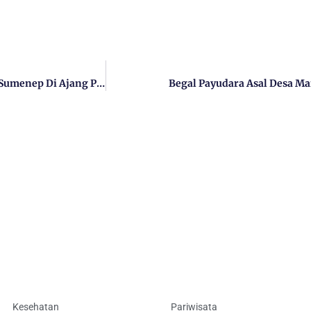
Bupati Fauzi Apresiasi Perjuangan Dan Prestasi Kontingen Sumenep Di Ajang Porprov Jatim
Begal Payudara Asal Desa Ma
Kesehatan
Pariwisata