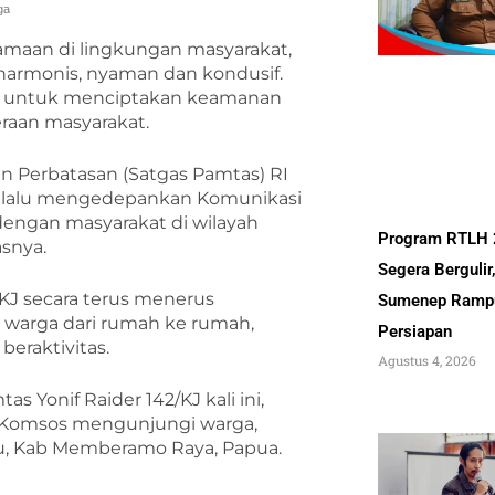
ga
amaan di lingkungan masyarakat,
harmonis, nyaman dan kondusif.
at untuk menciptakan keamanan
raan masyarakat.
n Perbatasan (Satgas Pamtas) RI
 selalu mengedepankan Komunikasi
dengan masyarakat di wilayah
Program RTLH
snya.
Segera Bergulir
/KJ secara terus menerus
Sumenep Ramp
 warga dari rumah ke rumah,
Persiapan
eraktivitas.
Agustus 4, 2026
 Yonif Raider 142/KJ kali ini,
n Komsos mengunjungi warga,
u, Kab Memberamo Raya, Papua.