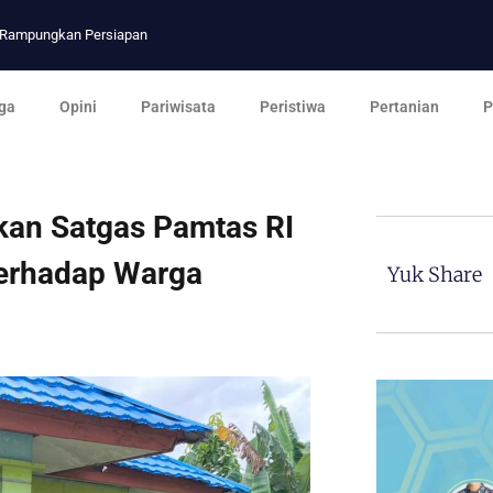
p Rampungkan Persiapan
ga
Opini
Pariwisata
Peristiwa
Pertanian
P
ukan Satgas Pamtas RI
Terhadap Warga
Yuk Share