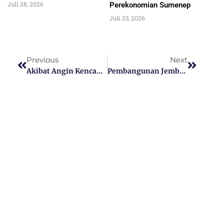
Juli 28, 2026
Perekonomian Sumenep
Juli 23, 2026
Previous
Next
Akibat Angin Kencang Beserta Hujan, Rumah Warga Desa Karangnangka Rubaru Roboh
Pembangunan Jembatan Pakondang Rubaru Sumenep Dikeluhkan Warga