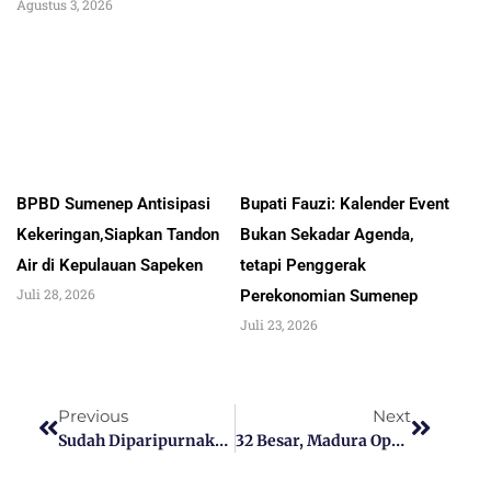
Agustus 3, 2026
BPBD Sumenep Antisipasi
Bupati Fauzi: Kalender Event
Kekeringan,Siapkan Tandon
Bukan Sekadar Agenda,
Air di Kepulauan Sapeken
tetapi Penggerak
Juli 28, 2026
Perekonomian Sumenep
Juli 23, 2026
Previous
Next
Sudah Diparipurnakan, Perda Pemberdayaan Nelayan, Pembudidaya Ikan, Dan Petambak Garam Diharapkan Dapat Meningkatkan Kesejahteraan Bagi Masyarakat
32 Besar, Madura Open Tournament 9 Balls Masih Buka Daftar Ulang?