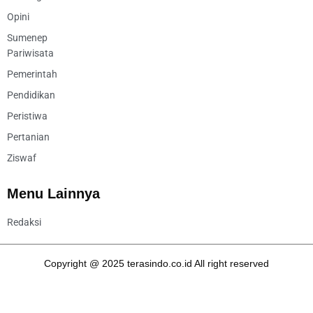
Opini
Sumenep
Pariwisata
Pemerintah
Pendidikan
Peristiwa
Pertanian
Ziswaf
Menu Lainnya
Redaksi
Copyright @ 2025 terasindo.co.id All right reserved