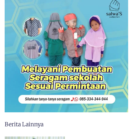
Berita Lainnya