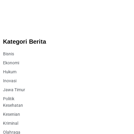
Kategori Berita
Bisnis
Ekonomi
Hukum
Inovasi
Jawa Timur
Politik
Kesehatan
Kesenian
Kriminal
Olahraga