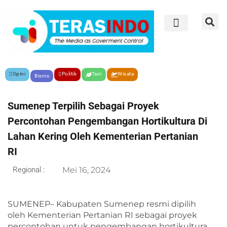
Opini
Politik
Tani
Wisata
Bisnis
Sumenep Terpilih Sebagai Proyek
Percontohan Pengembangan Hortikultura Di
Lahan Kering Oleh Kementerian Pertanian
RI
Regional :
Mei 16, 2024
SUMENEP– Kabupaten Sumenep resmi dipilih
oleh Kementerian Pertanian RI sebagai proyek
percontohan untuk pengembangan hortikultura