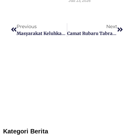
Juli 23, 2026
Previous
Next
Masyarakat Keluhkan Jalan Desa Rubaru Rusak Parah
Camat Rubaru Tabrani, S.S.TP, Turun Langsung Ke Jalan Desa Rubaru Yang Rusak
Kategori Berita