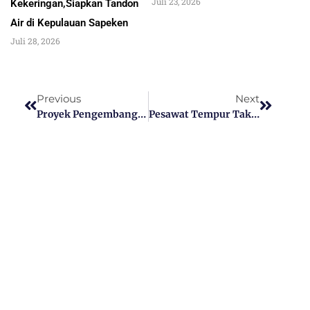
Juli 23, 2026
Kekeringan,Siapkan Tandon
Air di Kepulauan Sapeken
Juli 28, 2026
Previous
Next
Proyek Pengembangan Hortikultura Di Daerah Kering (HDDAP) Siap Gagas Revolusi Kentang Dan Pisang Di Indonesia
Pesawat Tempur Taktis TNI AU Jatuh Di Areal Pertanian, Pasuruan