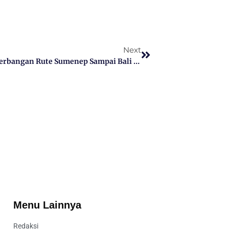
Next
Bupati Sumenep Sampaikan Program Penerbangan Rute Sumenep Sampai Bali Ke Gubernur Jatim Di Acara Baksos
Menu Lainnya
Redaksi