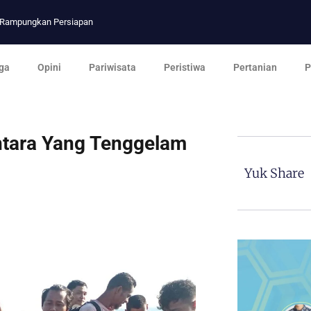
p Rampungkan Persiapan
ga
Opini
Pariwisata
Peristiwa
Pertanian
P
ntara Yang Tenggelam
Yuk Share