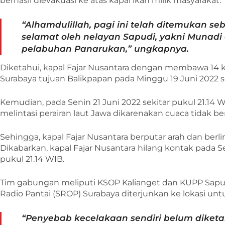
berhasil dievakuasi ke atas kapal ikan milik masyarakat.
“Alhamdulillah, pagi ini telah ditemukan s
selamat oleh nelayan Sapudi, yakni Munad
pelabuhan Panarukan,” ungkapnya.
Diketahui, kapal Fajar Nusantara dengan membawa 14 k
Surabaya tujuan Balikpapan pada Minggu 19 Juni 2022 se
Kemudian, pada Senin 21 Juni 2022 sekitar pukul 21.14 WI
melintasi perairan laut Jawa dikarenakan cuaca tidak be
Sehingga, kapal Fajar Nusantara berputar arah dan berli
Dikabarkan, kapal Fajar Nusantara hilang kontak pada Se
pukul 21.14 WIB.
Tim gabungan meliputi KSOP Kalianget dan KUPP Sapud
Radio Pantai (SROP) Surabaya diterjunkan ke lokasi un
“Penyebab kecelakaan sendiri belum diketahu