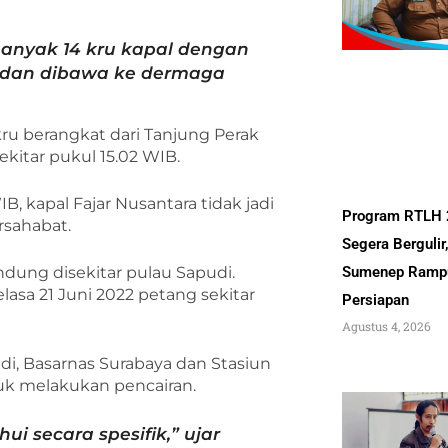
ebanyak 14 kru kapal dengan
i dan dibawa ke dermaga
ru berangkat dari Tanjung Perak
kitar pukul 15.02 WIB.
B, kapal Fajar Nusantara tidak jadi
Program RTLH
rsahabat.
Segera Bergulir
ndung disekitar pulau Sapudi.
Sumenep Ramp
lasa 21 Juni 2022 petang sekitar
Persiapan
Agustus 4, 2026
i, Basarnas Surabaya dan Stasiun
tuk melakukan pencairan.
i secara spesifik,” ujar