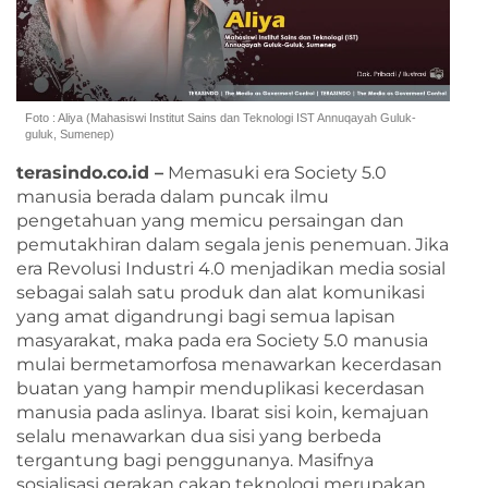
Foto : Aliya (Mahasiswi Institut Sains dan Teknologi IST Annuqayah Guluk-
guluk, Sumenep)
terasindo.co.id –
Memasuki era Society 5.0
manusia berada dalam puncak ilmu
pengetahuan yang memicu persaingan dan
pemutakhiran dalam segala jenis penemuan. Jika
era Revolusi Industri 4.0 menjadikan media sosial
sebagai salah satu produk dan alat komunikasi
yang amat digandrungi bagi semua lapisan
masyarakat, maka pada era Society 5.0 manusia
mulai bermetamorfosa menawarkan kecerdasan
buatan yang hampir menduplikasi kecerdasan
manusia pada aslinya. Ibarat sisi koin, kemajuan
selalu menawarkan dua sisi yang berbeda
tergantung bagi penggunanya. Masifnya
sosialisasi gerakan cakap teknologi merupakan