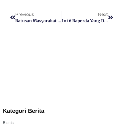
Previous
Next
Ratusan Masyarakat Desa Pagerungan Kecil Menuntut Pelayanan PLN Setempat Nyala 24 Jam
Ini 6 Raperda Yang Dinilai Tidak Mendesak Untuk Masuk Pembahasan DPRD Sumenep
Kategori Berita
Bisnis