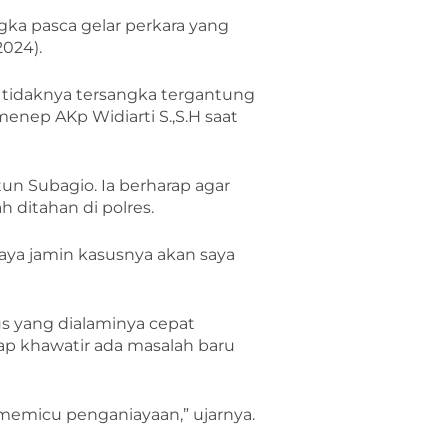
gka pasca gelar perkara yang
2024).
n tidaknya tersangka tergantung
nep AKp Widiarti S.,S.H saat
un Subagio. Ia berharap agar
 ditahan di polres.
aya jamin kasusnya akan saya
s yang dialaminya cepat
ap khawatir ada masalah baru
g memicu penganiayaan,” ujarnya.