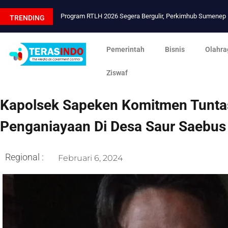
Program RTLH 2026 Segera Bergulir, Perkimhub Sumene
TRENDING
Pemerintah
Bisnis
Olahra
Ziswaf
Kapolsek Sapeken Komitmen Tunta
Penganiayaan Di Desa Saur Saebus
Regional :
Februari 6, 2024