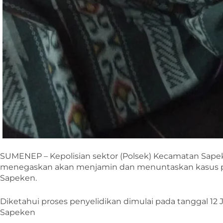
SUMENEP – Kepolisian sektor (Polsek) Kecamatan Sap
menegaskan akan menjamin dan menuntaskan kasus pe
Sapeken.
Diketahui proses penyelidikan dimulai pada tanggal 12 
Sapeken