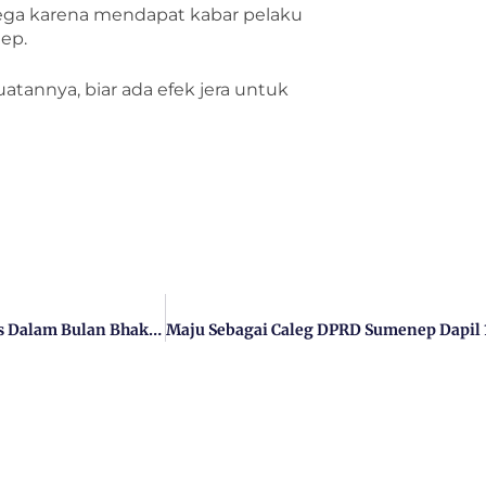
 lega karena mendapat kabar pelaku
ep.
atannya, biar ada efek jera untuk
Pemkab Bangkalan, Polres, Dan Kodim 0829 Jalin Sinergitas Dalam Bulan Bhakti TNI-Polri 2024