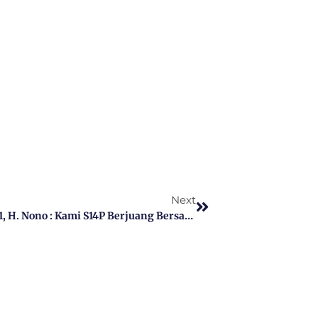
Next
Maju Sebagai Caleg DPRD Sumenep Dapil 1, H. Nono : Kami S14P Berjuang Bersama Rakyat