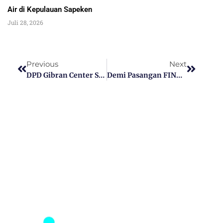
Air di Kepulauan Sapeken
Juli 28, 2026
Previous
Next
DPD Gibran Center Sumenep Ikut Deklarasi DPW Jatim Di Surabaya
Demi Pasangan FINAL, Warga Suka Rela Buat Spanduk