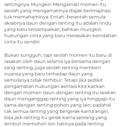
rantingnya. Mungkin Mengamati momen itu
seolah yang mengamatinya diajak berimajinasi
tuk memahaminya. Entah- berantah semula
akrabnya daun dengan ranting itu adalah rindu
yang baru tersampaikan, bahkan mungkin
hubungan cinta yang baru merasakan keindahan
cinta itu sendiri.
Bukan sungguh, tapi seolah momen itu baru di
rasakan oleh daun selama iya bersama dengan
sang ranting, juga seolah ranting memberi
nuansa yang baru terhadap daun yang
semulanya tidak terhibur. Tetapi jika sedikit
pengamatan hubungan asmara kita kaitkan
dengan momen daun dengan ranting itu seakan
daun menganggap ranting yang iya hinggapi itu
sama dengan ranting pohon yang lain, padahal
tak semua ranting yang bergerak karna angin,
bisa jadi ranting itu gerak karna seorang yang
lembut memohon izin hatinya pada ranting