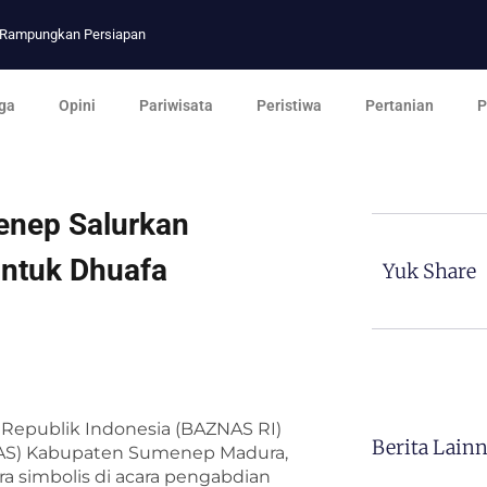
p Rampungkan Persiapan
ga
Opini
Pariwisata
Peristiwa
Pertanian
P
nep Salurkan
ntuk Dhuafa
Yuk Share
 Republik Indonesia (BAZNAS RI)
Berita Lain
NAS) Kabupaten Sumenep Madura,
a simbolis di acara pengabdian