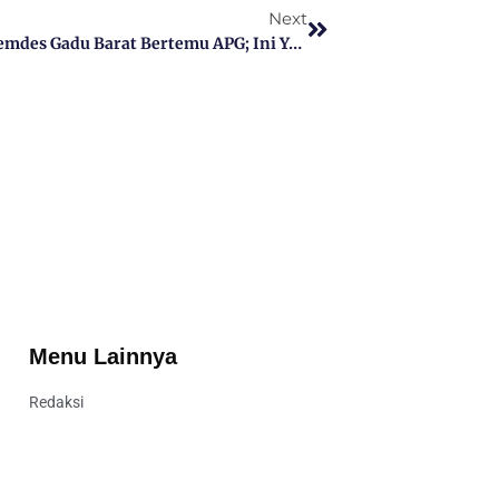
Next
Pasca Audinesi Terkait Realisasi APDes, Pemdes Gadu Barat Bertemu APG; Ini Yang Dibicarakan
Menu Lainnya
Redaksi