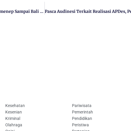
Bupati Sumenep Sampaikan Program Penerbangan Rute Sumenep Sampai Bali Ke Gubernur Jatim Di Acara Baksos
Kesehatan
Pariwisata
Kesenian
Pemerintah
Kriminal
Pendidikan
Olahraga
Peristiwa