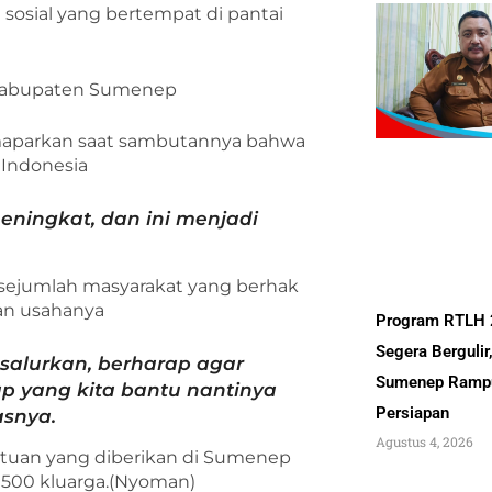
sosial yang bertempat di pantai
 Kabupaten Sumenep
maparkan saat sambutannya bahwa
 Indonesia
ningkat, dan ini menjadi
 sejumlah masyarakat yang berhak
an usahanya
Program RTLH
Segera Bergulir
 salurkan, berharap agar
Sumenep Ramp
 yang kita bantu nantinya
Persiapan
asnya.
Agustus 4, 2026
tuan yang diberikan di Sumenep
k 500 kluarga.(Nyoman)