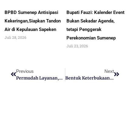
BPBD Sumenep Antisipasi
Bupati Fauzi: Kalender Event
Kekeringan,Siapkan Tandon
Bukan Sekadar Agenda,
Air di Kepulauan Sapeken
tetapi Penggerak
Juli 28, 2026
Perekonomian Sumenep
Juli 23, 2026
Previous
Next
Permudah Layanan,BPRS Bhakti Sumekar Sumenep Buka Layanan Penukaran Riyal Arab
Bentuk Keterbukaan, Bakesbangpol Sumenep Kembalikan Sisa Anggaran Pilkada Rp 1,6 Miliar Ke Kas Daerah