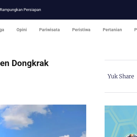
p Rampungkan Persiapan
ga
Opini
Pariwisata
Peristiwa
Pertanian
P
ken Dongkrak
Yuk Share