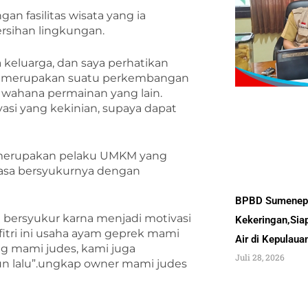
n fasilitas wisata yang ia
rsihan lingkungan.
ma keluarga, dan saya perhatikan
itu merupakan suatu perkembangan
 wahana permainan yang lain.
asi yang kekinian, supaya dapat
ga merupakan pelaku UMKM yang
rasa bersyukurnya dengan
BPBD Sumenep 
 bersyukur karna menjadi motivasi
Kekeringan,Sia
itri ini usaha ayam geprek mami
Air di Kepulau
g mami judes, kami juga
Juli 28, 2026
un lalu”.ungkap owner mami judes