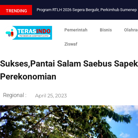
Program RTLH 2026 Segera Bergulir, Perkimhub Sumene
TRENDING
Pemerintah
Bisnis
Olahra
Ziswaf
Sukses,Pantai Salam Saebus Sape
Perekonomian
Regional :
April 25, 2023