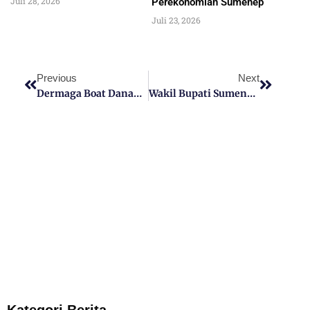
Juli 28, 2026
Perekonomian Sumenep
Juli 23, 2026
Previous
Next
Dermaga Boat Danau Beratan Di Bedugul Tabanan Menjadi Daya Tarik Wisata Baru
Wakil Bupati Sumenep Nyai Hj. Dewi Khalifah Resmikan Balai Rehabilitasi Adiyaksa Untuk Pecandu Narkoba