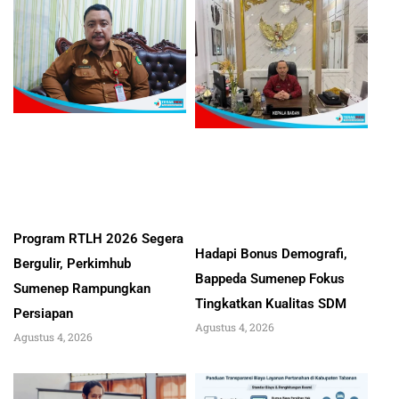
Program RTLH 2026 Segera
Hadapi Bonus Demografi,
Bergulir, Perkimhub
Bappeda Sumenep Fokus
Sumenep Rampungkan
Tingkatkan Kualitas SDM
Persiapan
Agustus 4, 2026
Agustus 4, 2026