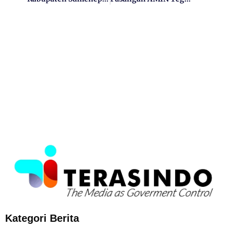
Kategori Berita