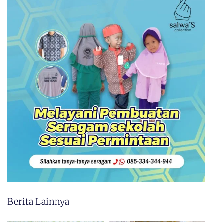
Berita Lainnya