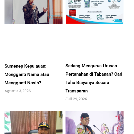
Sedang Mengurus Urusan
Sumenep Kepulauan:
Pertanahan di Tabanan? Cari
Mengganti Nama atau
Tahu Biayanya Secara
Mengganti Nasib?
Transparan
Agustus 3, 2026
Juli 29, 2026