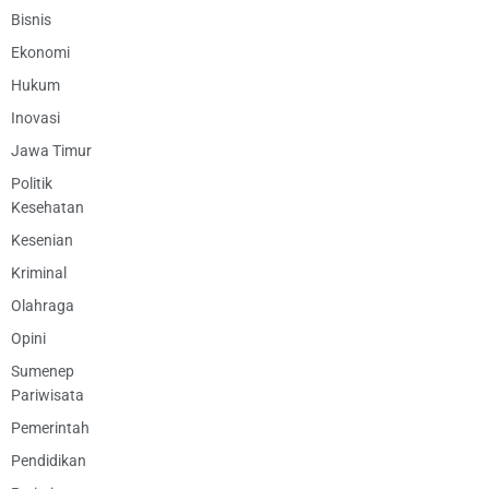
Bisnis
Ekonomi
Hukum
Inovasi
Jawa Timur
Politik
Kesehatan
Kesenian
Kriminal
Olahraga
Opini
Sumenep
Pariwisata
Pemerintah
Pendidikan