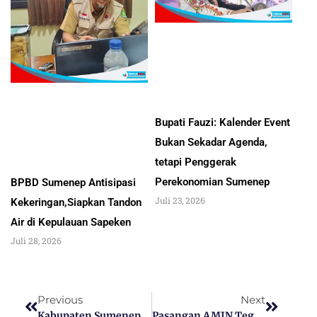
Bupati Fauzi: Kalender Event
Bukan Sekadar Agenda,
tetapi Penggerak
Perekonomian Sumenep
BPBD Sumenep Antisipasi
Juli 23, 2026
Kekeringan,Siapkan Tandon
Air di Kepulauan Sapeken
Juli 28, 2026
Previous
Next
Kabupaten Sumenep Membutuhkan 1.412 Guru
Pasangan AMIN Tegaskan Keseriusannya Hadirkan Perubahan Menuju Indonesia Yang Lebih Berkeadilan