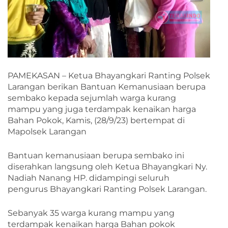
PAMEKASAN – Ketua Bhayangkari Ranting Polsek
Larangan berikan Bantuan Kemanusiaan berupa
sembako kepada sejumlah warga kurang
mampu yang juga terdampak kenaikan harga
Bahan Pokok, Kamis, (28/9/23) bertempat di
Mapolsek Larangan
Bantuan kemanusiaan berupa sembako ini
diserahkan langsung oleh Ketua Bhayangkari Ny.
Nadiah Nanang HP. didampingi seluruh
pengurus Bhayangkari Ranting Polsek Larangan.
Sebanyak 35 warga kurang mampu yang
terdampak kenaikan harga Bahan pokok