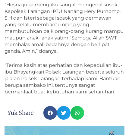
“Hosna juga mengaku sangat mengenal sosok
Kapolsek Larangan IPTU Nanang Hery Purnomo,
S.H.dan Isteri sebagai sosok yang dermawan
yang selalu membantu orang yang
membutuhkan baik orang-orang kurang mampu
maupun anak- anak yatim “Semoga Allah SWT
membalas amal ibadahnya dengan berlipat
ganda. Amin,” doanya.
“Terima kasih atas perhatian dan kepedulian ibu-
ibu Bhayangkari Polsek Larangan beserta seluruh
jajaran Polsek Larangan terhadap kami. Bantuan
berupa sembako ini, tentunya sangat
bermanfaat buat kebutuhan kami sehari-hari
Yuk Share