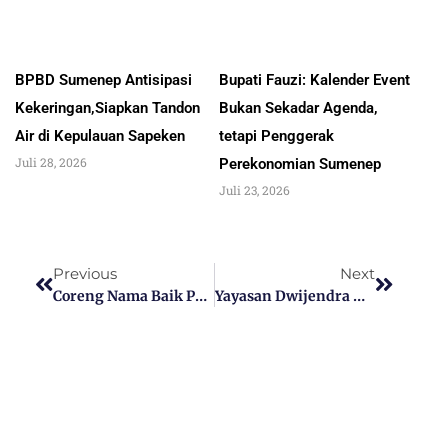
BPBD Sumenep Antisipasi
Bupati Fauzi: Kalender Event
Kekeringan,Siapkan Tandon
Bukan Sekadar Agenda,
Air di Kepulauan Sapeken
tetapi Penggerak
Juli 28, 2026
Perekonomian Sumenep
Juli 23, 2026
Previous
Next
Coreng Nama Baik Polri, Dua Personel Polres Sumenep Di PTDH, Kapolres AKBP Edo Satya: Jangan Jadi Virus Institusi Polri
Yayasan Dwijendra Denpasar Melaksakan Persembahyangan Hari Raya Saraswati