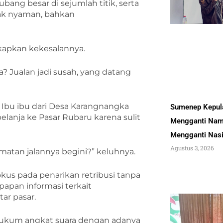
ubang besar di sejumlah titik, serta
idak nyaman, bahkan
kapkan kekesalannya.
nya? Jualan jadi susah, yang datang
, Ibu ibu dari Desa Karangnangka
Sumenep Kepul
anja ke Pasar Rubaru karena sulit
Mengganti Nam
Mengganti Nas
Agustus 3, 2026
matan jalannya begini?” keluhnya.
us pada penarikan retribusi tanpa
papan informasi terkait
ar pasar.
 hukum angkat suara dengan adanya