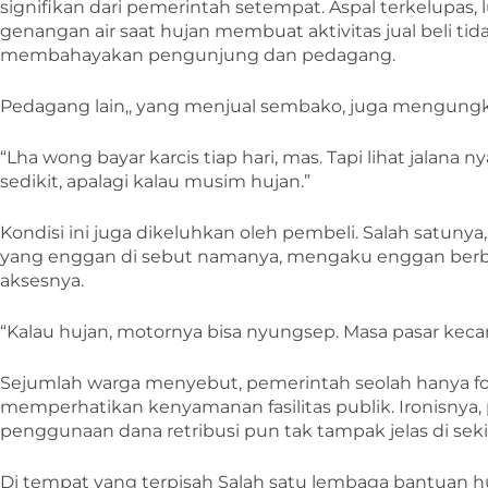
signifikan dari pemerintah setempat. Aspal terkelupas, l
genangan air saat hujan membuat aktivitas jual beli t
membahayakan pengunjung dan pedagang.
Pedagang lain,, yang menjual sembako, juga mengung
“Lha wong bayar karcis tiap hari, mas. Tapi lihat jalana 
sedikit, apalagi kalau musim hujan.”
Kondisi ini juga dikeluhkan oleh pembeli. Salah satunya
yang enggan di sebut namanya, mengaku enggan berbel
aksesnya.
“Kalau hujan, motornya bisa nyungsep. Masa pasar keca
Sejumlah warga menyebut, pemerintah seolah hanya fok
memperhatikan kenyamanan fasilitas publik. Ironisnya, 
penggunaan dana retribusi pun tak tampak jelas di sekit
Di tempat yang terpisah Salah satu lembaga bantuan