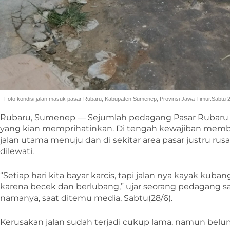
Foto kondisi jalan masuk pasar Rubaru, Kabupaten Sumenep, Provinsi Jawa Timur.Sabtu 
Rubaru, Sumenep — Sejumlah pedagang Pasar Rubaru m
yang kian memprihatinkan. Di tengah kewajiban membayar
jalan utama menuju dan di sekitar area pasar justru rusa
dilewati.
“Setiap hari kita bayar karcis, tapi jalan nya kayak ku
karena becek dan berlubang,” ujar seorang pedagang sa
namanya, saat ditemu media, Sabtu(28/6).
Kerusakan jalan sudah terjadi cukup lama, namun belu