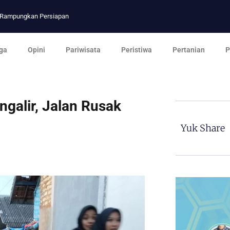
p Rampungkan Persiapan
ga
Opini
Pariwisata
Peristiwa
Pertanian
P
ngalir, Jalan Rusak
Yuk Share