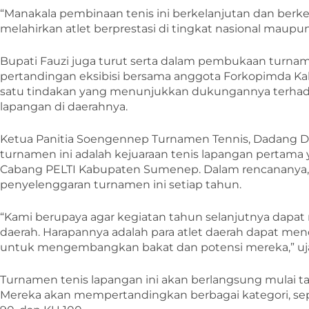
“Manakala pembinaan tenis ini berkelanjutan dan berk
melahirkan atlet berprestasi di tingkat nasional maupun
Bupati Fauzi juga turut serta dalam pembukaan turna
pertandingan eksibisi bersama anggota Forkopimda Ka
satu tindakan yang menunjukkan dukungannya terhad
lapangan di daerahnya.
Ketua Panitia Soengennep Turnamen Tennis, Dadang D
turnamen ini adalah kejuaraan tenis lapangan pertama
Cabang PELTI Kabupaten Sumenep. Dalam rencananya,
penyelenggaran turnamen ini setiap tahun.
“Kami berupaya agar kegiatan tahun selanjutnya dapat m
daerah. Harapannya adalah para atlet daerah dapat m
untuk mengembangkan bakat dan potensi mereka,” uj
Turnamen tenis lapangan ini akan berlangsung mulai ta
Mereka akan mempertandingkan berbagai kategori, seper