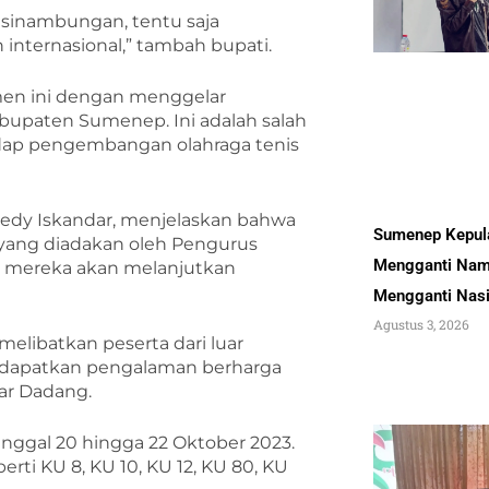
esinambungan, tentu saja
 internasional,” tambah bupati.
men ini dengan menggelar
bupaten Sumenep. Ini adalah salah
ap pengembangan olahraga tenis
edy Iskandar, menjelaskan bahwa
Sumenep Kepul
 yang diadakan oleh Pengurus
Mengganti Nam
 mereka akan melanjutkan
Mengganti Nas
Agustus 3, 2026
elibatkan peserta dari luar
endapatkan pengalaman berharga
ar Dadang.
nggal 20 hingga 22 Oktober 2023.
ti KU 8, KU 10, KU 12, KU 80, KU