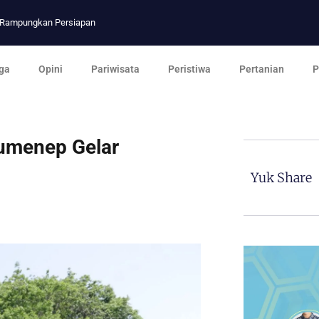
p Rampungkan Persiapan
ga
Opini
Pariwisata
Peristiwa
Pertanian
P
Sumenep Gelar
Yuk Share