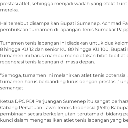
prestasi atlet, sehingga menjadi wadah yang efektif
mereka.
Hal tersebut disampaikan Bupati Sumenep, Achmad Fa
pembukaan turnamen di lapangan Tenis Sumekar Pajaga
Turnamen tenis lapangan ini diadakan untuk dua kelom
8 hingga KU 12 dan senior KU 80 hingga KU 100. Bupa
turnamen ini harus mampu menciptakan bibit-bibit at
regenerasi tenis lapangan di masa depan.
“Semoga, turnamen ini melahirkan atlet tenis potensial
turnamen harus berbanding lurus dengan prestasi,” u
semangat.
Ketua DPC PDI Perjuangan Sumenep itu sangat berhar
Cabang Persatuan Lawn Tennis Indonesia (Pelti) Kab
pembinaan secara berkelanjutan, terutama di bidang pe
kunci dalam menghasilkan atlet tenis lapangan yang be