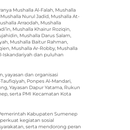
anya Mushalla Al-Falah, Mushalla
Mushalla Nurul Jadid, Mushalla At-
ushalla Arraodah, Mushalla
’in, Mushalla Khairur Roziqin,
ujahidin, Mushalla Darus Salam,
dayah, Mushalla Baitur Rahman,
qien, Mushalla Ar-Robby, Mushalla
Al-Iskandariyah dan puluhan
n, yayasan dan organisasi
-Taufiqiyah, Ponpes Al-Mandari,
ung, Yayasan Dapur Yatama, Rukun
ep, serta PMI Kecamatan Kota
a Pemerintah Kabupaten Sumenep
rkuat kegiatan sosial
yarakatan, serta mendorong peran