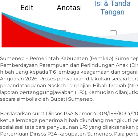
Sumenep – Pemerintah Kabupaten (Pemkab) Sumenep m
Pemberdayaan Perempuan dan Perlindungan Anak (Din
hibah uang kepada 116 lembaga keagamaan dan organi
Anggaran 2026. Proses penyaluran dilakukan secara ber
penandatanganan Naskah Perjanjian Hibah Daerah (NPH
laporan pertanggungjawaban (LPJ), kemudian dilanju
secara simbolis oleh Bupati Sumenep.
Berdasarkan surat Dinsos P3A Nomor 400.9/199/103.4/202
ketua lembaga penerima hibah diundang mengikuti 
sosialisasi tata cara penyusunan LPJ yang dilaksanakan p
Pertemuan Dinsos P3A Kabupaten Sumenep. Para pen