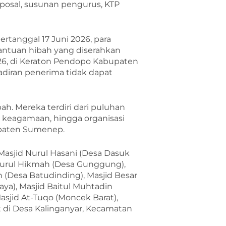
oposal, susunan pengurus, KTP
ertanggal 17 Juni 2026, para
ntuan hibah yang diserahkan
26, di Keraton Pendopo Kabupaten
diran penerima tidak dapat
h. Mereka terdiri dari puluhan
i keagamaan, hingga organisasi
upaten Sumenep.
Masjid Nurul Hasani (Desa Dasuk
d Nurul Hikmah (Desa Gunggung),
n (Desa Batudinding), Masjid Besar
aya), Masjid Baitul Muhtadin
asjid At-Tuqo (Moncek Barat),
at di Desa Kalinganyar, Kecamatan