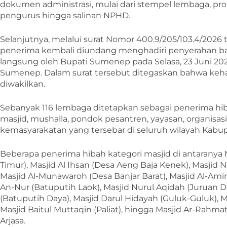
dokumen administrasi, mulai dari stempel lembaga, pr
pengurus hingga salinan NPHD.
Selanjutnya, melalui surat Nomor 400.9/205/103.4/2026 t
penerima kembali diundang menghadiri penyerahan ba
langsung oleh Bupati Sumenep pada Selasa, 23 Juni 20
Sumenep. Dalam surat tersebut ditegaskan bahwa keha
diwakilkan.
Sebanyak 116 lembaga ditetapkan sebagai penerima hiba
masjid, mushalla, pondok pesantren, yayasan, organisas
kemasyarakatan yang tersebar di seluruh wilayah Kab
Beberapa penerima hibah kategori masjid di antaranya 
Timur), Masjid Al Ihsan (Desa Aeng Baja Kenek), Masji
Masjid Al-Munawaroh (Desa Banjar Barat), Masjid Al-Ami
An-Nur (Batuputih Laok), Masjid Nurul Aqidah (Juruan D
(Batuputih Daya), Masjid Darul Hidayah (Guluk-Guluk), M
Masjid Baitul Muttaqin (Paliat), hingga Masjid Ar-Rahm
Arjasa.