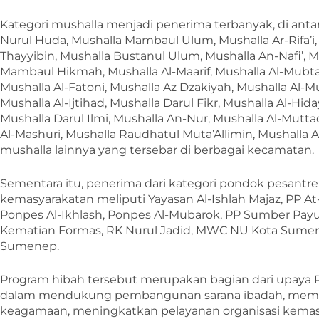
Kategori mushalla menjadi penerima terbanyak, di antar
Nurul Huda, Mushalla Mambaul Ulum, Mushalla Ar-Rifa’i, 
Thayyibin, Mushalla Bustanul Ulum, Mushalla An-Nafi’, M
Mambaul Hikmah, Mushalla Al-Maarif, Mushalla Al-Mubtadi
Mushalla Al-Fatoni, Mushalla Az Dzakiyah, Mushalla Al-M
Mushalla Al-Ijtihad, Mushalla Darul Fikr, Mushalla Al-Hi
Mushalla Darul Ilmi, Mushalla An-Nur, Mushalla Al-Mutta
Al-Mashuri, Mushalla Raudhatul Muta’Allimin, Mushalla 
mushalla lainnya yang tersebar di berbagai kecamatan.
Sementara itu, penerima dari kategori pondok pesantre
kemasyarakatan meliputi Yayasan Al-Ishlah Majaz, PP At
Ponpes Al-Ikhlash, Ponpes Al-Mubarok, PP Sumber Pay
Kematian Formas, RK Nurul Jadid, MWC NU Kota Sumen
Sumenep.
Program hibah tersebut merupakan bagian dari upay
dalam mendukung pembangunan sarana ibadah, mempe
keagamaan, meningkatkan pelayanan organisasi kemas