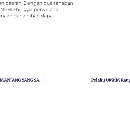
n daerah. Dengan dua tahapan
ui NPHD hingga penyerahan
unaan dana hibah dapat
KRITIK KERAS ATAS KELANGKAAN BBM DAN ANTREAN MEMANJANG YANG SANGAT MENYUSAHKAN MASYARAKAT
Pelaku UMKM Raup