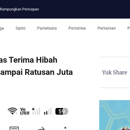
p Rampungkan Persiapan
ga
Opini
Pariwisata
Peristiwa
Pertanian
P
s Terima Hibah
Sampai Ratusan Juta
Yuk Share